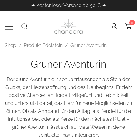
✦ Kostenloser Versand ab 50 € ✦
Zum
Inhalt
0
springen
Kristalle, Räucherwerk & Klangheilung
Chandara – Esoterischer
Shop
/ Produkt Edelstein / Grüner Aventurin
Shop für spirituelle Produkte
für deine innere Balance
Grüner Aventurin
Der grüne Aventurin gilt seit Jahrtausenden als Stein des
Glücks, der Herzensöffnung und des Neubeginns. Er zieht
positive Chancen an, fördert Mitgefühl und Leichtigkeit
und unterstützt dabei, das Herz für neue Möglichkeiten zu
öffnen. Ob als
Armband
für den Alltag, als
Pendel
für die
Intuitionsarbeit oder als
Kerze
für dein nächstes Ritual –
grüner Aventurin lässt sich auf viele Weisen in deine
spirituelle Praxis integrieren.