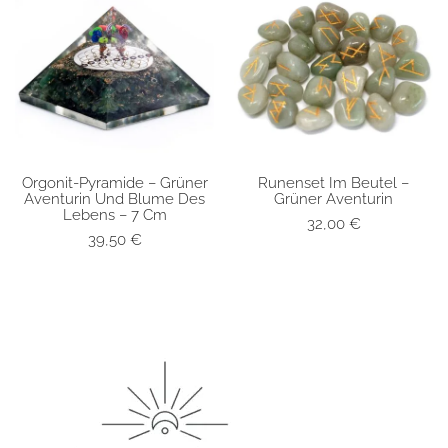
Orgonit-Pyramide – Grüner
Runenset Im Beutel –
SCHNELLANSICHT
SCHNELLANSICHT
Aventurin Und Blume Des
Grüner Aventurin
Lebens – 7 Cm
32,00
€
39,50
€