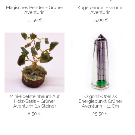
Magisches Pendel – Grüner
Kugelpendel – Grüner
SCHNELLANSICHT
SCHNELLANSICHT
Aventurin
Aventurin
10,50
€
15,00
€
Mini-Edelsteinbaum Auf
Orgonit-Obelisk
SCHNELLANSICHT
SCHNELLANSICHT
Holz-Basis – Grüner
Energiepunkt Grüner
Aventurin (15 Steine)
Aventurin – 11 Cm
8,50
€
25,50
€