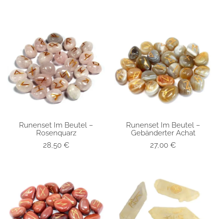
Runenset Im Beutel –
Runenset Im Beutel –
SCHNELLANSICHT
SCHNELLANSICHT
Rosenquarz
Gebänderter Achat
28,50
€
27,00
€