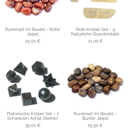
Runenset Im Beutel – Roter
Reiki Kristall-Set – 4
SCHNELLANSICHT
SCHNELLANSICHT
Jaspis
Natürliche Quarzkristalle
25,00
€
21,00
€
Platonische Körper Set – 7
Runenset Im Beutel –
SCHNELLANSICHT
SCHNELLANSICHT
Schwarzen Achat-Steinen
Bunter Jaspis
35,00
€
25,50
€