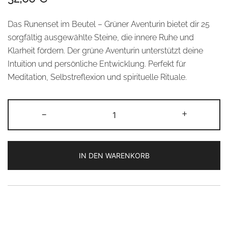
Das Runenset im Beutel – Grüner Aventurin bietet dir 25
sorgfältig ausgewählte Steine, die innere Ruhe und
Klarheit fördern. Der grüne Aventurin unterstützt deine
Intuition und persönliche Entwicklung. Perfekt für
Meditation, Selbstreflexion und spirituelle Rituale.
Runenset
-
+
im
Beutel
-
IN DEN WARENKORB
Grüner
Aventurin
Alternative:
Menge