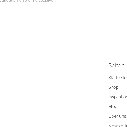
et und aus mehreren Perspektiven.
Seiten
Startseite
Shop
Inspiratio
Blog
Über uns
Newslett