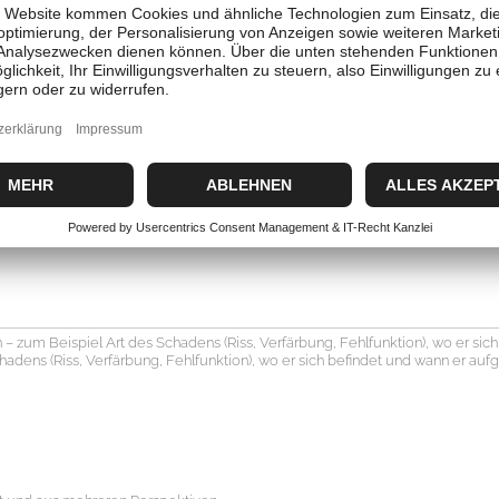
 zum Beispiel Art des Schadens (Riss, Verfärbung, Fehlfunktion), wo er sich
dens (Riss, Verfärbung, Fehlfunktion), wo er sich befindet und wann er aufge