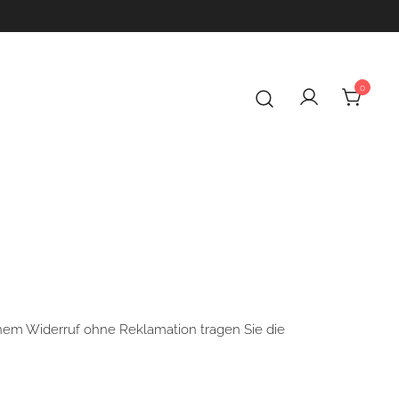
0
ne innere Balance
pirituelle Produkte
inem Widerruf ohne Reklamation tragen Sie die