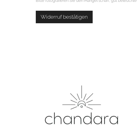
Bitte fotografieren Sie den Mangel scharf, gut beleucht
Widerruf bestätigen