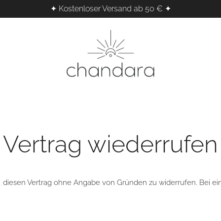
✦ Kostenloser Versand ab 50 € ✦
Kristalle, Räucherwerk & Klangheilung für dei
Chandara – Esoterischer Shop für s
Vertrag wiederrufen
t, diesen Vertrag ohne Angabe von Gründen zu widerrufen. Bei e