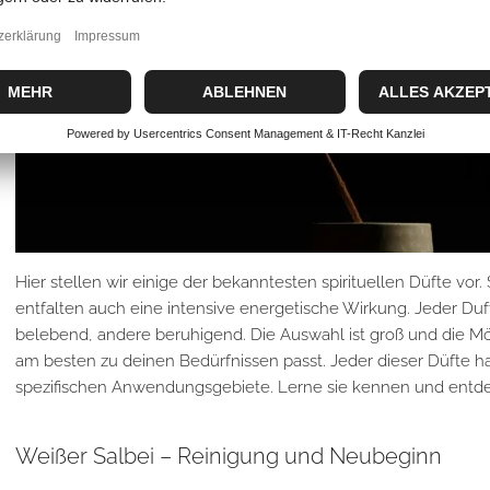
Hier stellen wir einige der bekanntesten spirituellen Düfte vor
entfalten auch eine intensive energetische Wirkung. Jeder Du
belebend, andere beruhigend. Die Auswahl ist groß und die Mög
am besten zu deinen Bedürfnissen passt. Jeder dieser Düfte h
spezifischen Anwendungsgebiete. Lerne sie kennen und entde
Weißer Salbei – Reinigung und Neubeginn