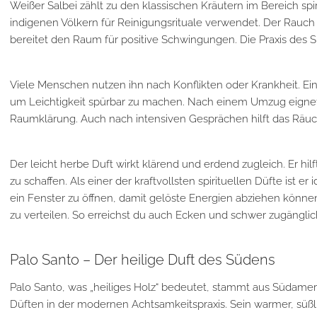
Weißer Salbei
zählt zu den klassischen Kräutern im Bereich spir
indigenen Völkern für Reinigungsrituale verwendet. Der Rauch v
bereitet den Raum für positive Schwingungen. Die Praxis des Sm
Viele Menschen nutzen ihn nach Konflikten oder Krankheit. Ei
um Leichtigkeit spürbar zu machen. Nach einem Umzug eignet 
Raumklärung. Auch nach intensiven Gesprächen hilft das Räuc
Der leicht herbe Duft wirkt klärend und erdend zugleich. Er hil
zu schaffen. Als einer der kraftvollsten spirituellen Düfte ist e
ein Fenster zu öffnen, damit gelöste Energien abziehen könn
zu verteilen. So erreichst du auch Ecken und schwer zugänglic
Palo Santo – Der heilige Duft des Südens
Palo Santo
, was „heiliges Holz“ bedeutet, stammt aus Südameri
Düften in der modernen Achtsamkeitspraxis. Sein warmer, süßlic