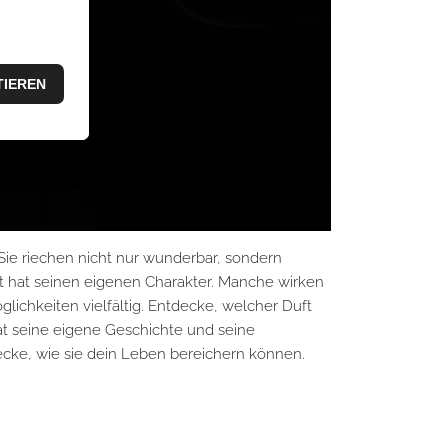
. Sie riechen nicht nur wunderbar, sondern
ft hat seinen eigenen Charakter. Manche wirken
lichkeiten vielfältig. Entdecke, welcher Duft
at seine eigene Geschichte und seine
cke, wie sie dein Leben bereichern können.