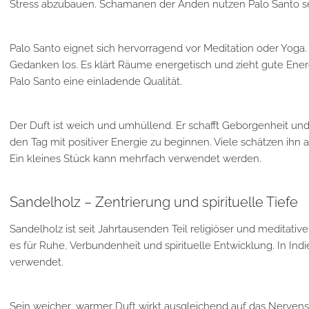
Stress abzubauen. Schamanen der Anden nutzen Palo Santo sei
Palo Santo eignet sich hervorragend vor Meditation oder Yoga. 
Gedanken los. Es klärt Räume energetisch und zieht gute Ene
Palo Santo eine einladende Qualität.
Der Duft ist weich und umhüllend. Er schafft Geborgenheit un
den Tag mit positiver Energie zu beginnen. Viele schätzen ihn 
Ein kleines Stück kann mehrfach verwendet werden.
Sandelholz – Zentrierung und spirituelle Tiefe
Sandelholz
ist seit Jahrtausenden Teil religiöser und meditativer
es für Ruhe, Verbundenheit und spirituelle Entwicklung. In Indi
verwendet.
Sein weicher, warmer Duft wirkt ausgleichend auf das Nerven