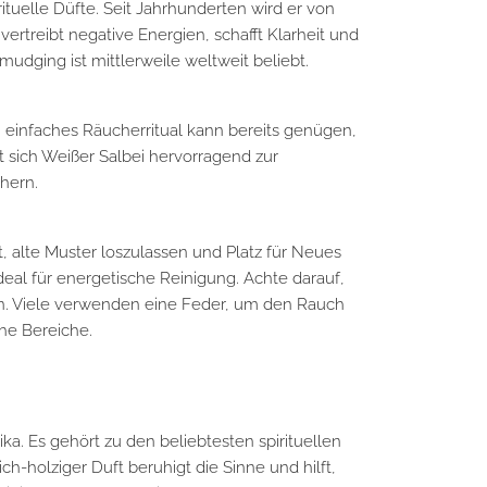
ituelle Düfte. Seit Jahrhunderten wird er von
ertreibt negative Energien, schafft Klarheit und
udging ist mittlerweile weltweit beliebt.
n einfaches Räucherritual kann bereits genügen,
sich Weißer Salbei hervorragend zur
hern.
ft, alte Muster loszulassen und Platz für Neues
r ideal für energetische Reinigung. Achte darauf,
en. Viele verwenden eine Feder, um den Rauch
he Bereiche.
ka. Es gehört zu den beliebtesten spirituellen
h-holziger Duft beruhigt die Sinne und hilft,