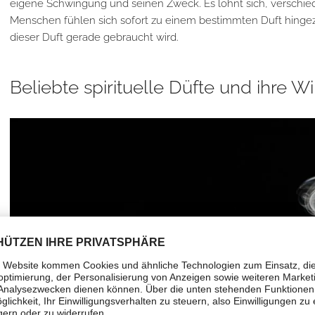
eigene Schwingung und seinen Zweck. Es lohnt sich, verschie
Menschen fühlen sich sofort zu einem bestimmten Duft hingezo
dieser Duft gerade gebraucht wird.
Beliebte spirituelle Düfte und ihre W