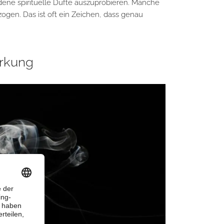
dene spirituelle Düfte auszuprobieren. Manche
gen. Das ist oft ein Zeichen, dass genau
irkung