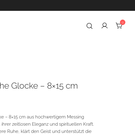
0
ür deine innere Balance
ür spirituelle Produkte
che Glocke – 8×15 cm
cke – 8×15 cm aus hochwertigem Messing
hrer zeitlosen Eleganz und spirituellen Kraft.
nere Ruhe, klärt den Geist und unterstützt die