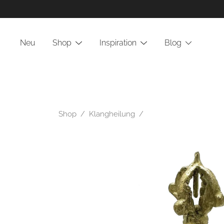
Zum
Inhalt
Neu
Shop
Inspiration
Blog
springen
Shop
/
Klangheilung
/