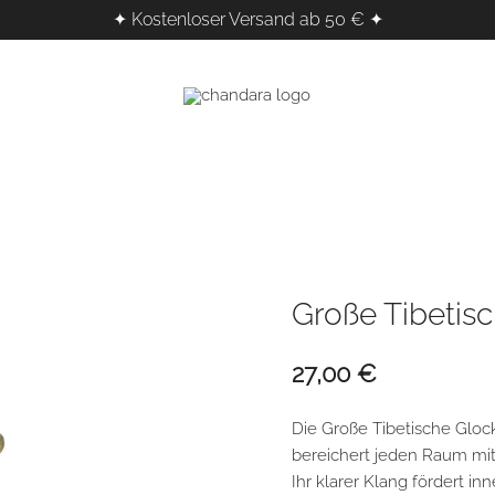
✦ Kostenloser Versand ab 50 € ✦
Kristalle, Räucherwerk & Klangheilung f
Chandara – Esoterischer Shop f
Große Tibetis
27,00
€
Die Große Tibetische Glo
bereichert jeden Raum mit i
Ihr klarer Klang fördert in