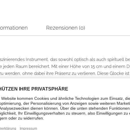
formationen
Rezensionen (0)
aszinierendes Instrument, das sowohl optisch als auch spirituell 
, die jeden Raum bereichert. Mit einer Höhe von 15 cm und einem
erden, ohne dabei ihre Präsenz zu verlieren. Diese Glocke ist 
n Praxis. In der tibetischen Tradition wird sie oft verwendet, um
Tibetische Glocke – 8×15 cm ist ein Symbol für Transformation 
eutung und Energie, die in vielen Kulturen geschätzt wird. Ihr Kl
tationen und Ritualen eingesetzt, um eine Verbindung zu höheren