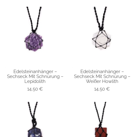
Edelsteinanhänger –
Edelsteinanhänger –
SCHNELLANSICHT
SCHNELLANSICHT
Sechseck Mit Schnürung –
Sechseck Mit Schnürung –
Lepidolith
Weißer Howlith
14,50
€
14,50
€