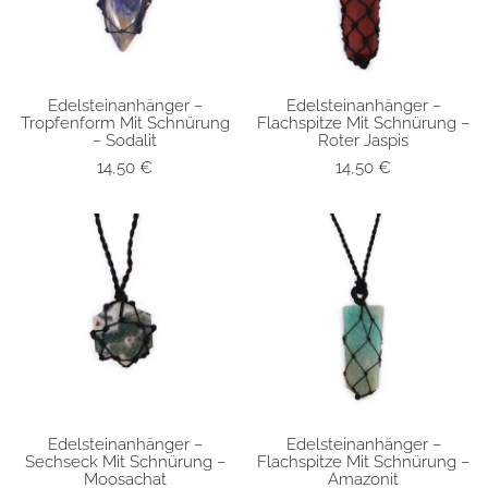
Edelsteinanhänger –
Edelsteinanhänger –
SCHNELLANSICHT
SCHNELLANSICHT
Tropfenform Mit Schnürung
Flachspitze Mit Schnürung –
– Sodalit
Roter Jaspis
14,50
€
14,50
€
Edelsteinanhänger –
Edelsteinanhänger –
SCHNELLANSICHT
SCHNELLANSICHT
Sechseck Mit Schnürung –
Flachspitze Mit Schnürung –
Moosachat
Amazonit