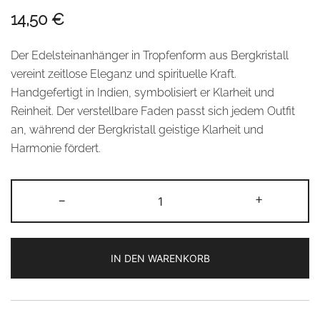
14,50
€
Der Edelsteinanhänger in Tropfenform aus Bergkristall
vereint zeitlose Eleganz und spirituelle Kraft.
Handgefertigt in Indien, symbolisiert er Klarheit und
Reinheit. Der verstellbare Faden passt sich jedem Outfit
an, während der Bergkristall geistige Klarheit und
Harmonie fördert.
Edelsteinanhänger
-
+
–
Tropfenform
mit
IN DEN WARENKORB
Schnürung
–
Alternative:
Bergkristall
Menge