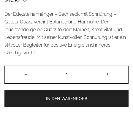
Der Edelsteinanhänger – Sechseck mit Schnürung –
Gelber Quarz vereint Balance und Harmonie. Der
leuchtende gelbe Quarz fördert Klarheit, Kreativität und
Lebensfreude. Mit seiner kunstvollen Schnürung ist er ein
stilvoller Begleiter für positive Energie und inneres
Gleichgewicht.
Edelsteinanhänger
-
+
–
Sechseck
mit
IN DEN WARENKORB
Schnürung
–
Alternative:
Gelber
Quarz
Menge