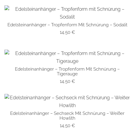
Edelsteinanhänger – Tropfenform Mit Schnürung – Sodalit
SCHNELLANSICHT
14,50
€
Edelsteinanhänger – Tropfenform Mit Schnürung –
SCHNELLANSICHT
Tigerauge
14,50
€
Edelsteinanhänger – Sechseck Mit Schnürung – Weißer
SCHNELLANSICHT
Howlith
14,50
€