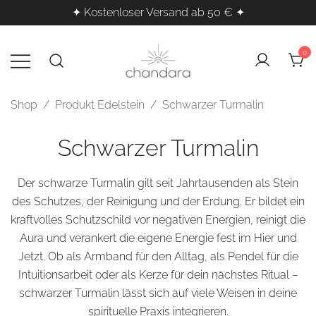
✦ Kostenloser Versand ab 50 € ✦
Zum
Inhalt
0
springen
Kristalle, Räucherwerk & Klangheilung
Chandara – Esoterischer
Shop
/ Produkt Edelstein / Schwarzer Turmalin
Shop für spirituelle Produkte
für deine innere Balance
Schwarzer Turmalin
Der schwarze Turmalin gilt seit Jahrtausenden als Stein
des Schutzes, der Reinigung und der Erdung. Er bildet ein
kraftvolles Schutzschild vor negativen Energien, reinigt die
Aura und verankert die eigene Energie fest im Hier und
Jetzt. Ob als
Armband
für den Alltag, als
Pendel
für die
Intuitionsarbeit oder als
Kerze
für dein nächstes Ritual –
schwarzer Turmalin lässt sich auf viele Weisen in deine
spirituelle Praxis integrieren.