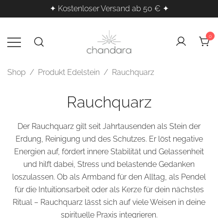
✦ Kostenloser Versand ab 50 € ✦
Zum
Inhalt
0
springen
Kristalle, Räucherwerk & Klangheilung
Chandara – Esoterischer
Shop
/ Produkt Edelstein / Rauchquarz
Shop für spirituelle Produkte
für deine innere Balance
Rauchquarz
Der Rauchquarz gilt seit Jahrtausenden als Stein der
Erdung, Reinigung und des Schutzes. Er löst negative
Energien auf, fördert innere Stabilität und Gelassenheit
und hilft dabei, Stress und belastende Gedanken
loszulassen. Ob als
Armband
für den Alltag, als
Pendel
für die Intuitionsarbeit oder als
Kerze
für dein nächstes
Ritual – Rauchquarz lässt sich auf viele Weisen in deine
spirituelle Praxis integrieren.