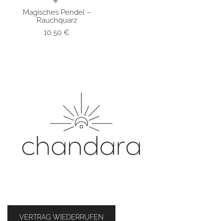
Magisches Pendel –
SCHNELLANSICHT
Rauchquarz
10,50
€
VERTRAG WIEDERRUFEN