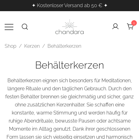
✦ Kostenloser Versand ab 50 € ✦
Zum
Inhalt
0
springen
Kristalle, Räucherwerk & Klangheilung
Chandara – Esoterischer
Shop
/
Kerzen
/ Behälterkerzen
Shop für spirituelle Produkte
für deine innere Balance
Behälterkerzen
Behälterkerzen eignen sich besonders für Meditationen,
längere Rituale und den täglichen Gebrauch. Durch den
festen Behälter brennen sie gleichmäßig und sicher, ganz
ohne zusätzlichen
Kerzenhalter
. Sie schaffen eine
konstante, warme Stimmung und werden häufig für
ruhige Abendrituale, bewusste Pausen oder achtsame
Momente im Alltag genutzt. Dank ihrer geschlossenen
Form lassen sie sich vielseitig einsetzen und harmonisch