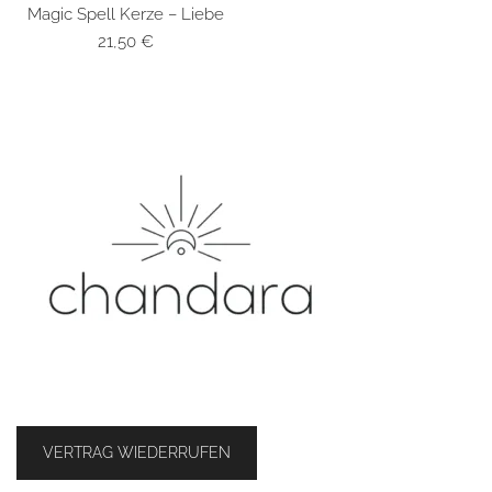
Magic Spell Kerze – Liebe
SCHNELLANSICHT
21,50
€
VERTRAG WIEDERRUFEN