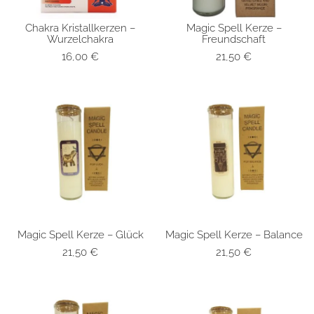
Chakra Kristallkerzen –
Magic Spell Kerze –
SCHNELLANSICHT
SCHNELLANSICHT
Wurzelchakra
Freundschaft
16,00
€
21,50
€
Magic Spell Kerze – Glück
Magic Spell Kerze – Balance
SCHNELLANSICHT
SCHNELLANSICHT
21,50
€
21,50
€