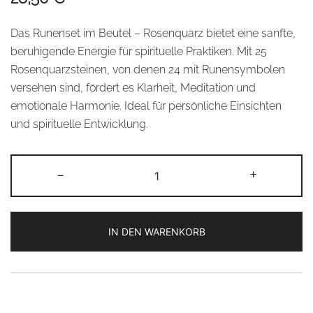
Das Runenset im Beutel – Rosenquarz bietet eine sanfte,
beruhigende Energie für spirituelle Praktiken. Mit 25
Rosenquarzsteinen, von denen 24 mit Runensymbolen
versehen sind, fördert es Klarheit, Meditation und
emotionale Harmonie. Ideal für persönliche Einsichten
und spirituelle Entwicklung.
Runenset
-
+
im
Beutel
-
IN DEN WARENKORB
Rosenquarz
Menge
Alternative: