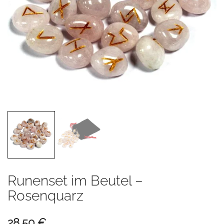
Runenset im Beutel –
Rosenquarz
28,50
€