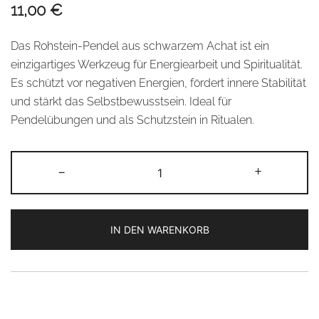
11,00
€
Das Rohstein-Pendel aus schwarzem Achat ist ein
einzigartiges Werkzeug für Energiearbeit und Spiritualität.
Es schützt vor negativen Energien, fördert innere Stabilität
und stärkt das Selbstbewusstsein. Ideal für
Pendelübungen und als Schutzstein in Ritualen.
Rohstein-
-
+
Pendel
–
Schwarzer
IN DEN WARENKORB
Achat
Menge
Alternative: