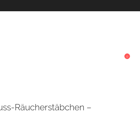
0
uss-Räucherstäbchen –