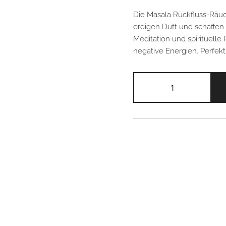
Die Masala Rückfluss-Räuc
erdigen Duft und schaffen
Meditation und spirituelle
negative Energien. Perfekt
Masala
Rückfluss-
Räucherstäbch
–
Palo
Santo
Menge