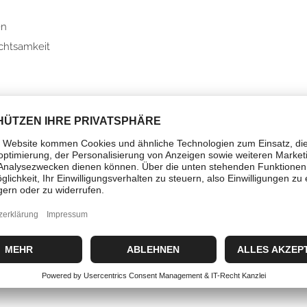
en
Achtsamkeit
nto sind einfach zu verwenden und ideal für den täglichen Gebra
 Spitze an. Sobald die Flamme erlischt, beginnt der Rauch sanft
erkegel sind perfekt für Meditationen, um eine ruhige Atmosph
ner feuerfesten Unterlage zu verwenden und den Raum gut zu lüf
nn schau dir unseren Blogbeitrag an:
 Ritualen und Praktiken