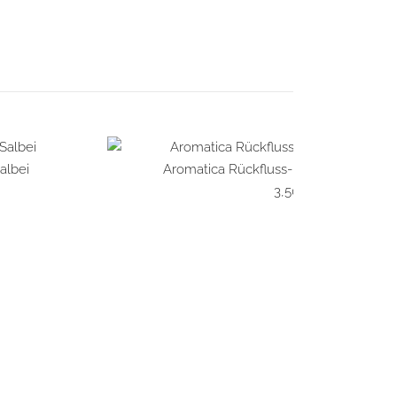
albei
Aromatica Rückfluss-Räucherkegel – 
SCHNELLANSICHT
3,50
€