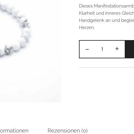
Dieses Manifestationsarmb
Klarheit und inneres Gleich
Handgelenk an und begleit
Herzen.
Manifestations
-
+
Alternative:
–
Weißer
Jaspis
–
Frieden
Menge
formationen
Rezensionen (0)