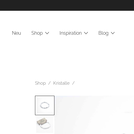
Zum
Inhalt
springen
Neu
Shop
Inspiration
Blog
Shop
/
Kristalle
/