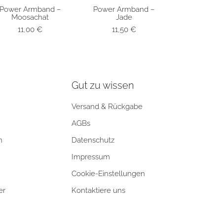
Power Armband –
Power Armband –
SCHNELLANSICHT
SCHNELLANSICHT
Moosachat
Jade
11,00
€
11,50
€
Gut zu wissen
Versand & Rückgabe
AGBs
n
Datenschutz
Impressum
Cookie-Einstellungen
er
Kontaktiere uns