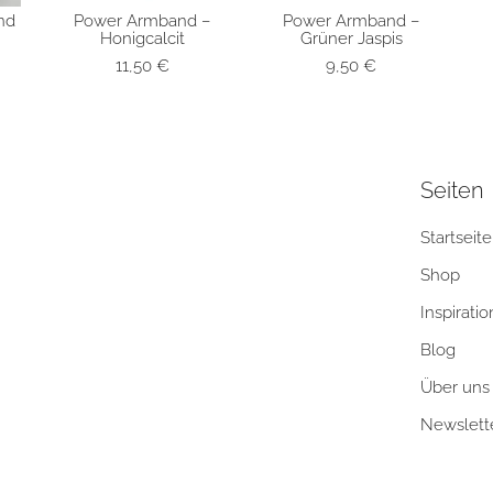
nd
Power Armband –
Power Armband –
T
SCHNELLANSICHT
SCHNELLANSICHT
Honigcalcit
Grüner Jaspis
11,50
€
9,50
€
Seiten
Startseite
Shop
Inspiratio
Blog
Über uns
Newslett