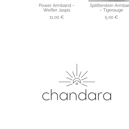
Power Armband –
Splitterstein Armba
SCHNELLANSICHT
SCHNELLANSICH
Weißer Jaspis
– Tigerauge
11,00
€
5,00
€