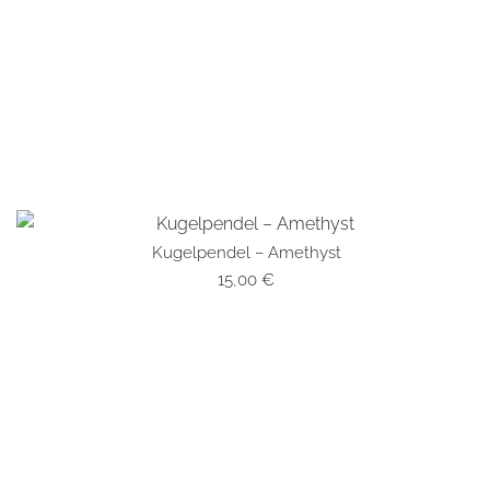
Kugelpendel – Amethyst
SCHNELLANSICHT
15,00
€